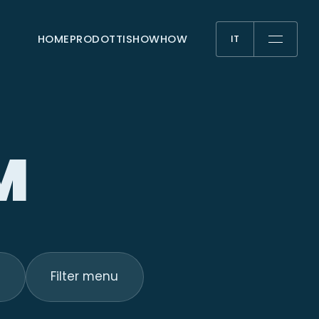
HOME
PRODOTTI
SHOWHOW
IT
IT
M
Filter menu